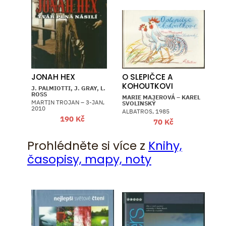
JONAH HEX
O SLEPIČCE A
KOHOUTKOVI
J. PALMIOTTI, J. GRAY, L.
ROSS
MARIE MAJEROVÁ – KAREL
MARTIN TROJAN – 3-JAN,
SVOLINSKÝ
2010
ALBATROS, 1985
190
Kč
70
Kč
Prohlédněte si více z
Knihy,
časopisy, mapy, noty