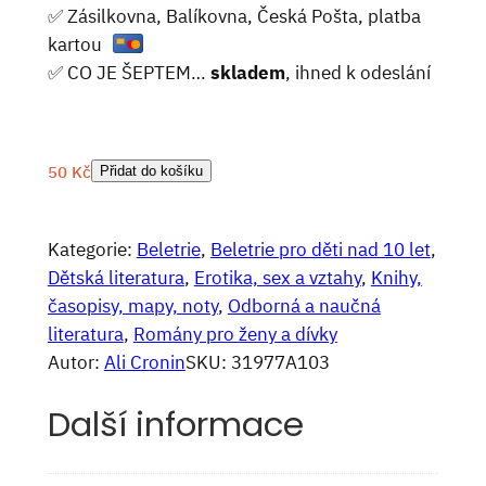
✅ Zásilkovna, Balíkovna, Česká Pošta, platba
kartou
✅ CO JE ŠEPTEM…
skladem
, ihned k odeslání
50
Kč
Přidat do košíku
Kategorie:
Beletrie
, 
Beletrie pro děti nad 10 let
, 
Dětská literatura
, 
Erotika, sex a vztahy
, 
Knihy,
časopisy, mapy, noty
, 
Odborná a naučná
literatura
, 
Romány pro ženy a dívky
Autor:
Ali Cronin
SKU:
31977A103
Další informace