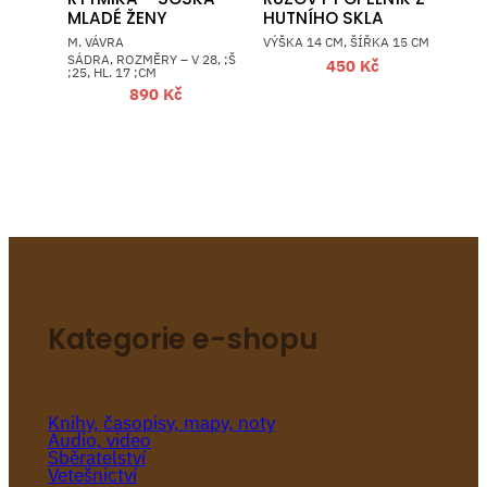
MLADÉ ŽENY
HUTNÍHO SKLA
M. VÁVRA
VÝŠKA 14 CM, ŠÍŘKA 15 CM
SÁDRA, ROZMĚRY – V 28, ;Š
450
Kč
;25, HL. 17 ;CM
890
Kč
Kategorie e-shopu
Knihy, časopisy, mapy, noty
Audio, video
Sběratelství
Vetešnictví