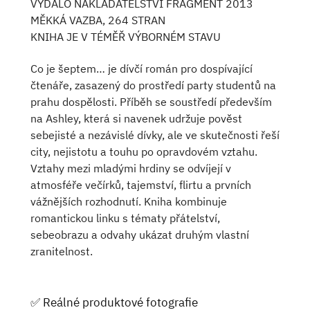
VYDALO NAKLADATELSTVÍ FRAGMENT 2013
MĚKKÁ VAZBA, 264 STRAN
KNIHA JE V TÉMĚŘ VÝBORNÉM STAVU
Co je šeptem… je dívčí román pro dospívající
čtenáře, zasazený do prostředí party studentů na
prahu dospělosti. Příběh se soustředí především
na Ashley, která si navenek udržuje pověst
sebejisté a nezávislé dívky, ale ve skutečnosti řeší
city, nejistotu a touhu po opravdovém vztahu.
Vztahy mezi mladými hrdiny se odvíjejí v
atmosféře večírků, tajemství, flirtu a prvních
vážnějších rozhodnutí. Kniha kombinuje
romantickou linku s tématy přátelství,
sebeobrazu a odvahy ukázat druhým vlastní
zranitelnost.
✅ Reálné produktové fotografie