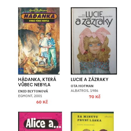
HÁDANKA, KTERÁ
LUCIE A ZÁZRAKY
VŮBEC NEBYLA
OTA HOFMAN
ALBATROS, 1986
ENID BLYTONOVÁ
EGMONT, 2001
70
Kč
60
Kč