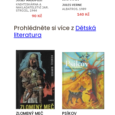
JOSEF MASOPUST
KNIHTISKÁRNA A
JULES VERNE
NAKLADATELSTVÍ JAR.
ALBATROS, 1989
STROJIL, 1944
140
Kč
90
Kč
Prohlédněte si více z
Dětská
literatura
ZLOMENÝ MEČ
PSÍKOV