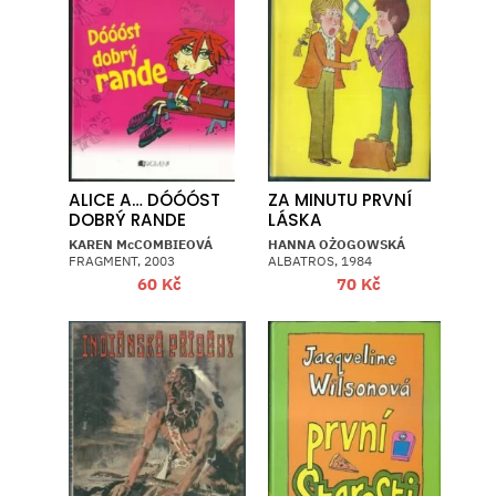
ALICE A… DÓÓÓST
ZA MINUTU PRVNÍ
DOBRÝ RANDE
LÁSKA
KAREN McCOMBIEOVÁ
HANNA OŻOGOWSKÁ
FRAGMENT, 2003
ALBATROS, 1984
60
Kč
70
Kč