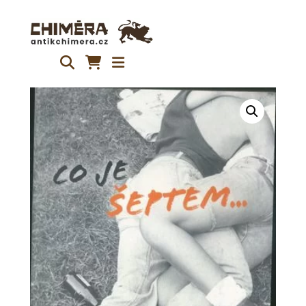
Přeskočit
na
obsah