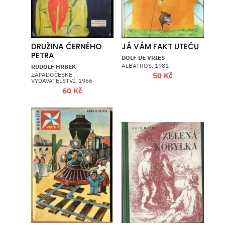
DRUŽINA ČERNÉHO
JÁ VÁM FAKT UTEČU
PETRA
DOLF DE VRIES
ALBATROS, 1981
RUDOLF HRBEK
ZÁPADOČESKÉ
50
Kč
VYDAVATELSTVÍ, 1966
60
Kč