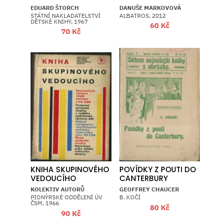
EDUARD ŠTORCH
DANUŠE MARKOVOVÁ
STÁTNÍ NAKLADATELSTVÍ
ALBATROS, 2012
DĚTSKÉ KNIHY, 1967
60
Kč
70
Kč
KNIHA SKUPINOVÉHO
POVÍDKY Z POUTI DO
VEDOUCÍHO
CANTERBURY
KOLEKTIV AUTORŮ
GEOFFREY CHAUCER
PIONÝRSKÉ ODDĚLENÍ ÚV
B. KOČÍ
ČSM, 1966
80
Kč
90
Kč