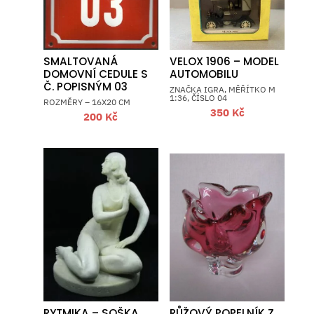
SMALTOVANÁ
VELOX 1906 – MODEL
DOMOVNÍ CEDULE S
AUTOMOBILU
Č. POPISNÝM 03
ZNAČKA IGRA, MĚŘÍTKO M
1:36, ČÍSLO 04
ROZMĚRY – 16X20 CM
350
Kč
200
Kč
RYTMIKA – SOŠKA
RŮŽOVÝ POPELNÍK Z