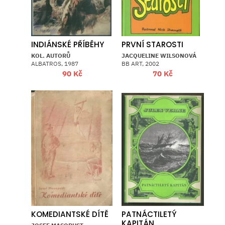
INDIÁNSKÉ PŘÍBĚHY
PRVNÍ STAROSTI
KOL. AUTORŮ
JACQUELINE WILSONOVÁ
ALBATROS, 1987
BB ART, 2002
90
Kč
70
Kč
KOMEDIANTSKÉ DÍTĚ
PATNÁCTILETÝ
KAPITÁN