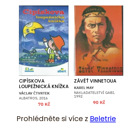
CIPÍSKOVA
ZÁVĚŤ VINNETOUA
LOUPEŽNICKÁ KNÍŽKA
KAREL MAY
NAKLADATELSTVÍ GABI,
VÁCLAV ČTVRTEK
1992
ALBATROS, 2016
90
Kč
70
Kč
Prohlédněte si více z
Beletrie