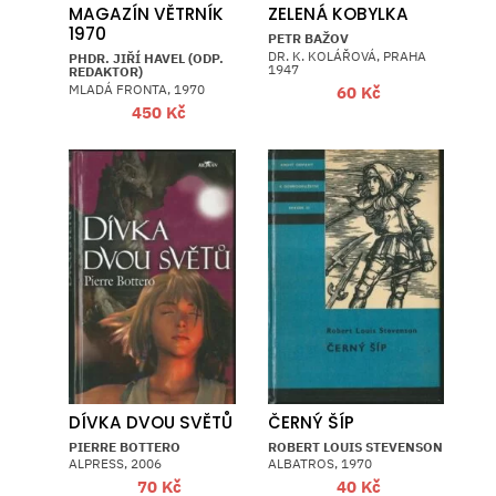
MAGAZÍN VĚTRNÍK
ZELENÁ KOBYLKA
1970
PETR BAŽOV
DR. K. KOLÁŘOVÁ, PRAHA
PHDR. JIŘÍ HAVEL (ODP.
1947
REDAKTOR)
MLADÁ FRONTA, 1970
60
Kč
450
Kč
DÍVKA DVOU SVĚTŮ
ČERNÝ ŠÍP
PIERRE BOTTERO
ROBERT LOUIS STEVENSON
ALPRESS, 2006
ALBATROS, 1970
70
Kč
40
Kč