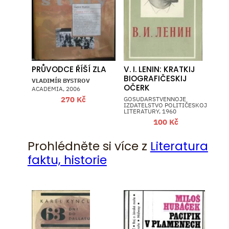
PRŮVODCE ŘÍŠÍ ZLA
V. I. LENIN: KRATKIJ
BIOGRAFIČESKIJ
VLADIMÍR BYSTROV
OČERK
ACADEMIA, 2006
270
Kč
GOSUDARSTVENNOJE
IZDATELSTVO POLITIČESKOJ
LITERATURY, 1960
100
Kč
Prohlédněte si více z
Literatura
faktu, historie