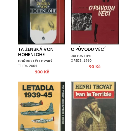
TA ŽENSKÁ VON
O PŮVODU VĚCÍ
HOHENLOHE
JULIUS LIPS
ORBIS, 1960
BOŘIVOJ ČELOVSKÝ
TILIA, 2004
90
Kč
100
Kč