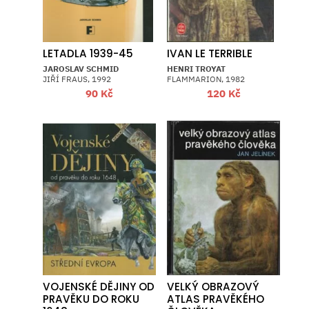
LETADLA 1939-45
IVAN LE TERRIBLE
JAROSLAV SCHMID
HENRI TROYAT
JIŘÍ FRAUS, 1992
FLAMMARION, 1982
90
Kč
120
Kč
VOJENSKÉ DĚJINY OD
VELKÝ OBRAZOVÝ
PRAVĚKU DO ROKU
ATLAS PRAVĚKÉHO