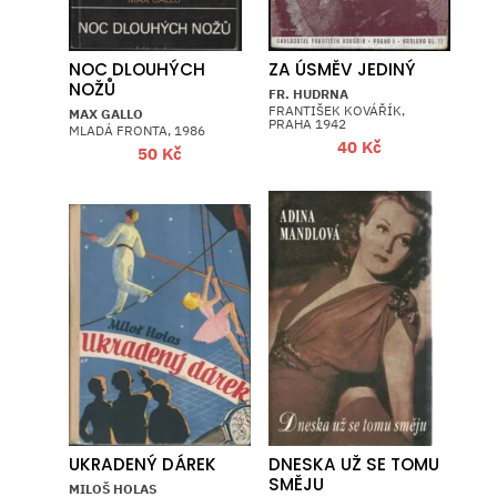
NOC DLOUHÝCH
ZA ÚSMĚV JEDINÝ
NOŽŮ
FR. HUDRNA
FRANTIŠEK KOVÁŘÍK,
MAX GALLO
PRAHA 1942
MLADÁ FRONTA, 1986
40
Kč
50
Kč
UKRADENÝ DÁREK
DNESKA UŽ SE TOMU
SMĚJU
MILOŠ HOLAS