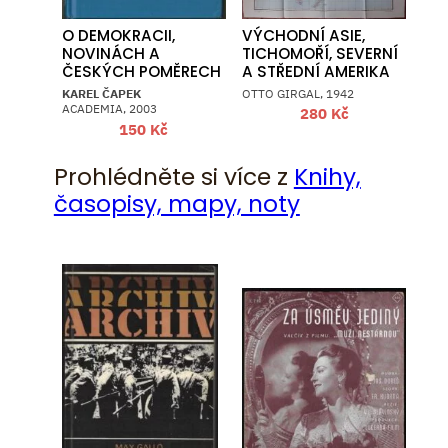
O DEMOKRACII,
VÝCHODNÍ ASIE,
NOVINÁCH A
TICHOMOŘÍ, SEVERNÍ
ČESKÝCH POMĚRECH
A STŘEDNÍ AMERIKA
KAREL ČAPEK
OTTO GIRGAL, 1942
ACADEMIA, 2003
280
Kč
150
Kč
Prohlédněte si více z
Knihy,
časopisy, mapy, noty