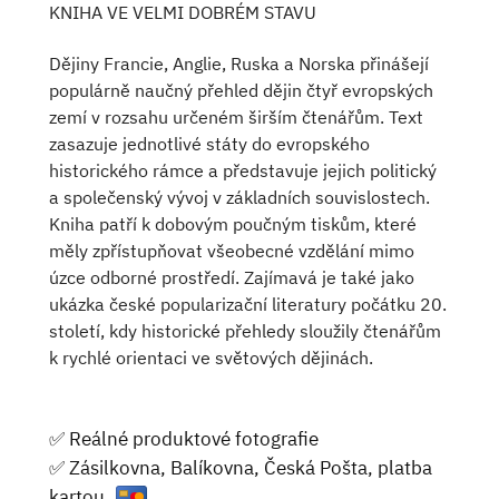
KNIHA VE VELMI DOBRÉM STAVU
Dějiny Francie, Anglie, Ruska a Norska přinášejí
populárně naučný přehled dějin čtyř evropských
zemí v rozsahu určeném širším čtenářům. Text
zasazuje jednotlivé státy do evropského
historického rámce a představuje jejich politický
a společenský vývoj v základních souvislostech.
Kniha patří k dobovým poučným tiskům, které
měly zpřístupňovat všeobecné vzdělání mimo
úzce odborné prostředí. Zajímavá je také jako
ukázka české popularizační literatury počátku 20.
století, kdy historické přehledy sloužily čtenářům
k rychlé orientaci ve světových dějinách.
✅ Reálné produktové fotografie
✅ Zásilkovna, Balíkovna, Česká Pošta, platba
kartou