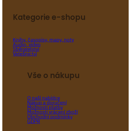
Kategorie e-shopu
Knihy, časopisy, mapy, noty
Audio, video
Sběratelství
Vetešnictví
Vše o nákupu
O naší nabídce
Nákup a doručení
Možnosti platby
Možnosti vrácení zboží
Obchodní podmínky
GDPR