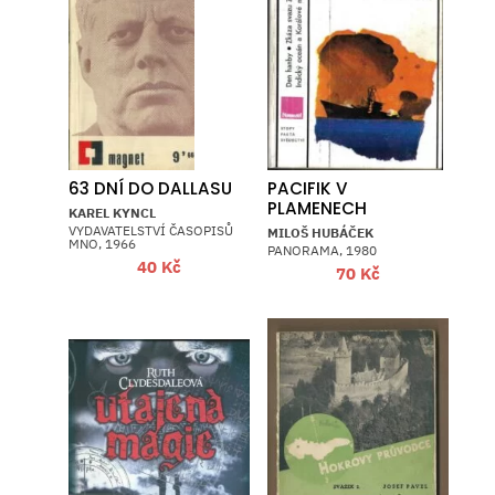
63 DNÍ DO DALLASU
PACIFIK V
PLAMENECH
KAREL KYNCL
VYDAVATELSTVÍ ČASOPISŮ
MILOŠ HUBÁČEK
MNO, 1966
PANORAMA, 1980
40
Kč
70
Kč