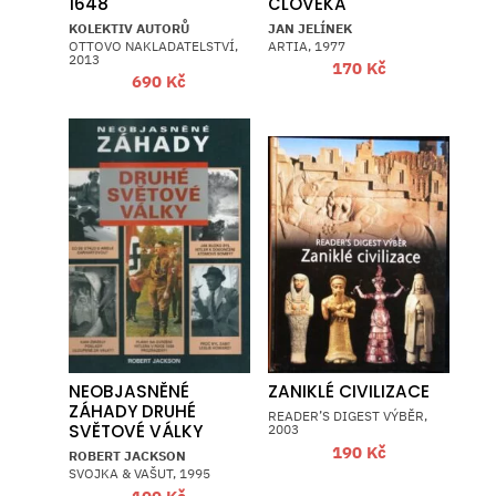
1648
ČLOVĚKA
KOLEKTIV AUTORŮ
JAN JELÍNEK
OTTOVO NAKLADATELSTVÍ,
ARTIA, 1977
2013
170
Kč
690
Kč
NEOBJASNĚNÉ
ZANIKLÉ CIVILIZACE
ZÁHADY DRUHÉ
READER’S DIGEST VÝBĚR,
SVĚTOVÉ VÁLKY
2003
190
Kč
ROBERT JACKSON
SVOJKA & VAŠUT, 1995
100
Kč