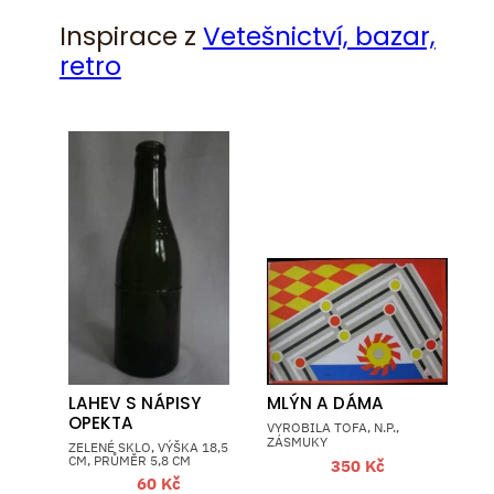
Inspirace z
Vetešnictví, bazar,
retro
LAHEV S NÁPISY
MLÝN A DÁMA
OPEKTA
VYROBILA TOFA, N.P.,
ZÁSMUKY
ZELENÉ SKLO, VÝŠKA 18,5
CM, PRŮMĚR 5,8 CM
350
Kč
60
Kč