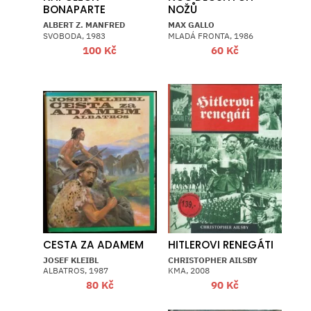
BONAPARTE
NOŽŮ
ALBERT Z. MANFRED
MAX GALLO
SVOBODA, 1983
MLADÁ FRONTA, 1986
100
Kč
60
Kč
CESTA ZA ADAMEM
HITLEROVI RENEGÁTI
JOSEF KLEIBL
CHRISTOPHER AILSBY
ALBATROS, 1987
KMA, 2008
80
Kč
90
Kč