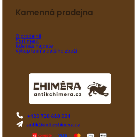
Kamenná prodejna
O prodejně
Sortiment
Kde nás najdete
Výkup knih a dalšího zboží
+420 728 610 024
antik@antik-chimera.cz