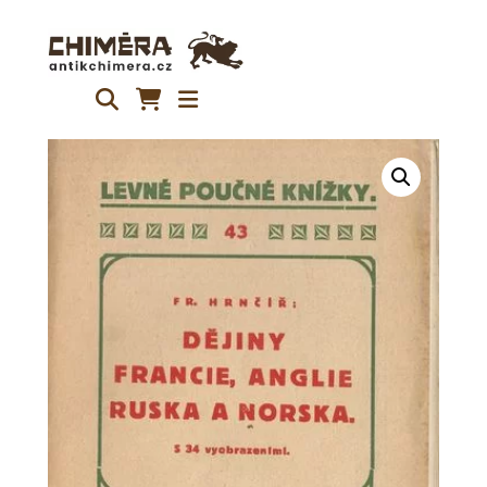
Přeskočit
na
obsah