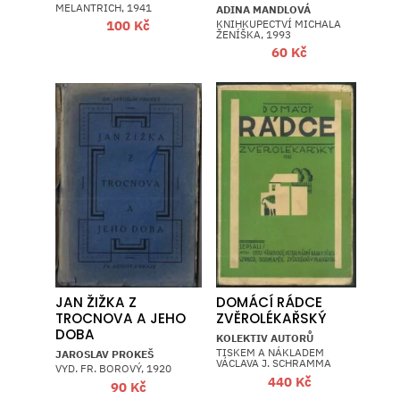
MELANTRICH, 1941
ADINA MANDLOVÁ
KNIHKUPECTVÍ MICHALA
100
Kč
ŽENÍŠKA, 1993
60
Kč
JAN ŽIŽKA Z
DOMÁCÍ RÁDCE
TROCNOVA A JEHO
ZVĚROLÉKAŘSKÝ
DOBA
KOLEKTIV AUTORŮ
TISKEM A NÁKLADEM
JAROSLAV PROKEŠ
VÁCLAVA J. SCHRAMMA
VYD. FR. BOROVÝ, 1920
440
Kč
90
Kč