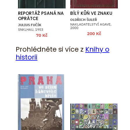
REPORTÁŽ PSANÁ NA
BÍLÝ KŮŇ VE ZNAKU
OPRÁTCE
OLDŘICH ŠULEŘ
NAKLADATELSTVÍ AGAVE,
JULIUS FUČÍK
2000
SNKLHAU, 1953
200
Kč
70
Kč
Prohlédněte si více z
Knihy o
historii