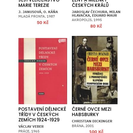
MARIE TEREZIE
ČESKÝCH KRÁLŮ
J. JANUSOVÁ, O. KÁŇA
JAROSLAV ČECHURA, MILAN
HLAVAČKA, EDUARD MAUR
MLADÁ FRONTA, 1987
AKROPOLIS, 1995
50
Kč
80
Kč
POSTAVENÍ DĚLNICKÉ
ČERNÉ OVCE MEZI
TŘÍDY V ČESKÝCH
HABSBURKY
ZEMÍCH 1924-1929
CHRISTIAN DICKINGER
BRÁNA, 2001
VÁCLAV VEBER
PRÁCE, 1965
100
Kč