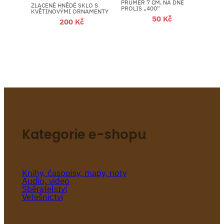
PRŮMĚR 7 CM, NA DNĚ
ZLACENÉ HNĚDÉ SKLO S
PROLIS „400“
KVĚTINOVÝMI ORNAMENTY
50
Kč
200
Kč
Kategorie e-shopu
Knihy, časopisy, mapy, noty
Audio, video
Sběratelství
Vetešnictví