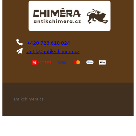
+420 728 610 024
antik@antik-chimera.cz
antikchimera.cz