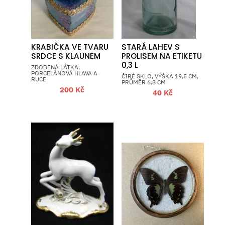
KRABIČKA VE TVARU
STARÁ LAHEV S
SRDCE S KLAUNEM
PROLISEM NA ETIKETU
0,3 L
ZDOBENÁ LÁTKA,
PORCELÁNOVÁ HLAVA A
ČIRÉ SKLO, VÝŠKA 19,5 CM,
RUCE
PRŮMĚR 6,8 CM
200
Kč
40
Kč