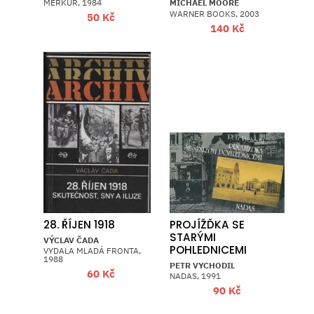
MERKUR, 1984
MICHAEL MOORE
WARNER BOOKS, 2003
50
Kč
140
Kč
28. ŘÍJEN 1918
PROJÍŽĎKA SE
STARÝMI
VÝCLAV ČADA
POHLEDNICEMI
VYDALA MLADÁ FRONTA,
1988
PETR VYCHODIL
60
Kč
NADAS, 1991
90
Kč