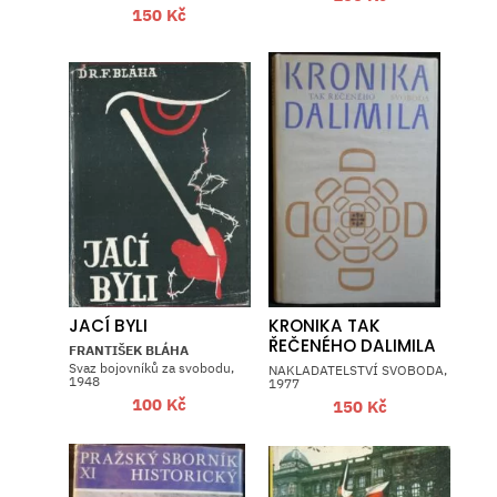
150
Kč
JACÍ BYLI
KRONIKA TAK
ŘEČENÉHO DALIMILA
FRANTIŠEK BLÁHA
Svaz bojovníků za svobodu,
NAKLADATELSTVÍ SVOBODA,
1948
1977
100
Kč
150
Kč