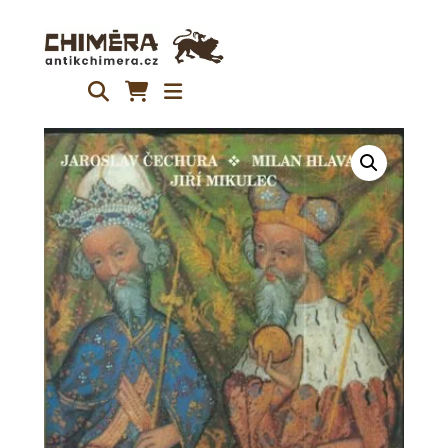
Přeskočit
na
obsah