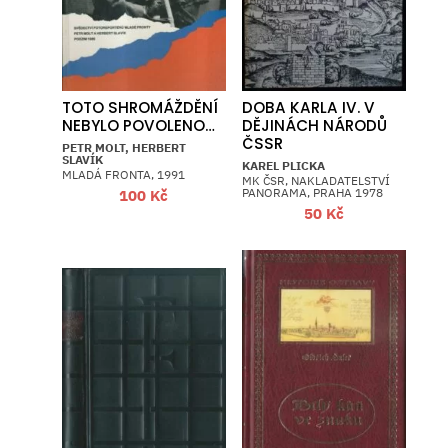
TOTO SHROMÁŽDĚNÍ
DOBA KARLA IV. V
NEBYLO POVOLENO…
DĚJINÁCH NÁRODŮ
ČSSR
PETR MOLT, HERBERT
SLAVÍK
KAREL PLICKA
MLADÁ FRONTA, 1991
MK ČSR, NAKLADATELSTVÍ
PANORAMA, PRAHA 1978
100
Kč
50
Kč