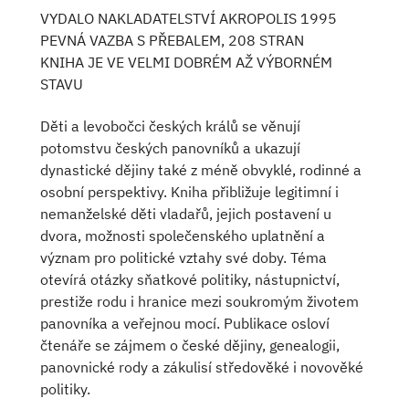
VYDALO NAKLADATELSTVÍ AKROPOLIS 1995
PEVNÁ VAZBA S PŘEBALEM, 208 STRAN
KNIHA JE VE VELMI DOBRÉM AŽ VÝBORNÉM
STAVU
Děti a levobočci českých králů se věnují
potomstvu českých panovníků a ukazují
dynastické dějiny také z méně obvyklé, rodinné a
osobní perspektivy. Kniha přibližuje legitimní i
nemanželské děti vladařů, jejich postavení u
dvora, možnosti společenského uplatnění a
význam pro politické vztahy své doby. Téma
otevírá otázky sňatkové politiky, nástupnictví,
prestiže rodu i hranice mezi soukromým životem
panovníka a veřejnou mocí. Publikace osloví
čtenáře se zájmem o české dějiny, genealogii,
panovnické rody a zákulisí středověké i novověké
politiky.