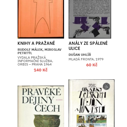
KNIHY A PRAŽANÉ
ANÁLY ZE SPÁLENÉ
ULICE
RUDOLF MÁLEK, MIROSLAV
PETRTÝL
DUŠAN UHLÍŘ
VYDALA PRAŽSKÁ
MLADÁ FRONTA, 1979
INFORMAČNÍ SLUŽBA,
ORBIS – PRAHA 1964
60
Kč
140
Kč