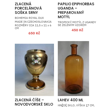
ZLACENÁ
PAPILIO EPIPHORBAS
PORCELÁNOVÁ
UGANDA –
SOŠKA SRNY
PREPAROVANÝ
MOTÝL
BOHEMIA ROYAL DUX
MADE IN CZECHOSLOVAKIA
TROPICKÝ MOTÝL Z UGANDY
SE ZELENÝM VZOREM
ROZMĚRY CCA 11,5 x 11 x 6
CM
450
Kč
650
Kč
ZLACENÁ ČÍŠE –
LAHEV 400 ML
NOVODVORSKÉ SKLO
HNĚDÉ SKLO, VÝŠKA 17 CM,