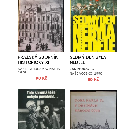
PRAŽSKÝ SBORNÍK
SEDMÝ DEN BYLA
HISTORICKÝ XI
NEDĚLE
NAKL. PANORAMA, PRAHA
JAN MORAVEC
1979
NAŠE VOJSKO, 1990
90
Kč
80
Kč