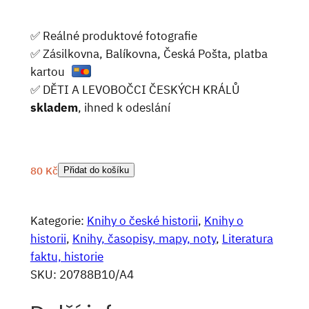
✅ Reálné produktové fotografie
✅ Zásilkovna, Balíkovna, Česká Pošta, platba
kartou
✅ DĚTI A LEVOBOČCI ČESKÝCH KRÁLŮ
skladem
, ihned k odeslání
80
Kč
Přidat do košíku
Kategorie:
Knihy o české historii
, 
Knihy o
historii
, 
Knihy, časopisy, mapy, noty
, 
Literatura
faktu, historie
SKU:
20788B10/A4