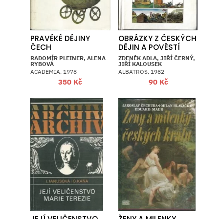
PRAVĚKÉ DĚJINY
OBRÁZKY Z ČESKÝCH
ČECH
DĚJIN A POVĚSTÍ
RADOMÍR PLEINER, ALENA
ZDENĚK ADLA, JIŘÍ ČERNÝ,
RYBOVÁ
JIŘÍ KALOUSEK
ACADEMIA, 1978
ALBATROS, 1982
350
Kč
90
Kč
JEJÍ VELIČENSTVO
ŽENY A MILENKY