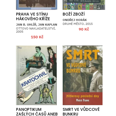
PRAHA VE STÍNU
BOŽÍ ZBOŽÍ
HÁKOVÉHO KŘÍŽE
ONDŘEJ HORÁK
DRUHÉ MĚSTO, 2015
JAN B. UHLÍŘ, JAN KAPLAN
OTTOVO NAKLADATELSTVÍ,
90
Kč
2005
150
Kč
PANOPTIKUM
SMRT VE VŮDCOVĚ
ZAŠLÝCH ČASŮ ANEB
BUNKRU