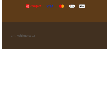
antikchimera.cz