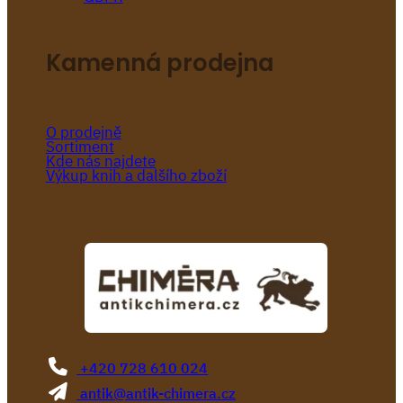
Kamenná prodejna
O prodejně
Sortiment
Kde nás najdete
Výkup knih a dalšího zboží
+420 728 610 024
antik@antik-chimera.cz