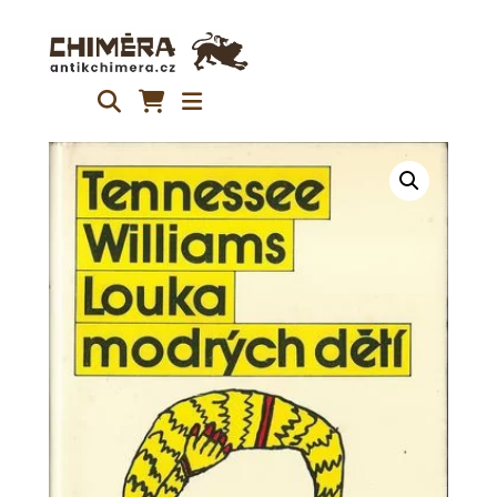
Přeskočit
na
obsah