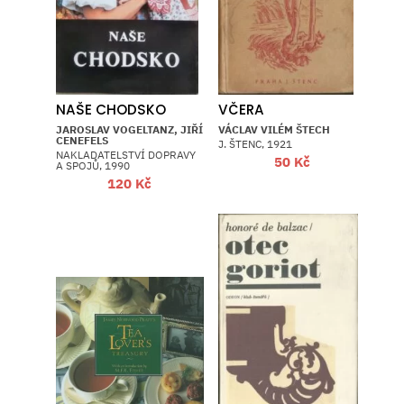
NAŠE CHODSKO
VČERA
JAROSLAV VOGELTANZ, JIŘÍ
VÁCLAV VILÉM ŠTECH
CENEFELS
J. ŠTENC, 1921
NAKLADATELSTVÍ DOPRAVY
50
Kč
A SPOJŮ, 1990
120
Kč