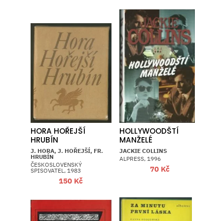
HORA HOŘEJŠÍ
HOLLYWOODŠTÍ
HRUBÍN
MANŽELÉ
J. HORA, J. HOŘEJŠÍ, FR.
JACKIE COLLINS
HRUBÍN
ALPRESS, 1996
ČESKOSLOVENSKÝ
70
Kč
SPISOVATEL, 1983
150
Kč