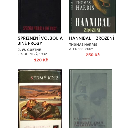
SPŘÍZNĚNÍ VOLBOU A
HANNIBAL – ZROZENÍ
JINÉ PROSY
THOMAS HARRIS
ALPRESS, 2007
J. W. GOETHE
FR. BOROVÝ, 1932
250
Kč
120
Kč