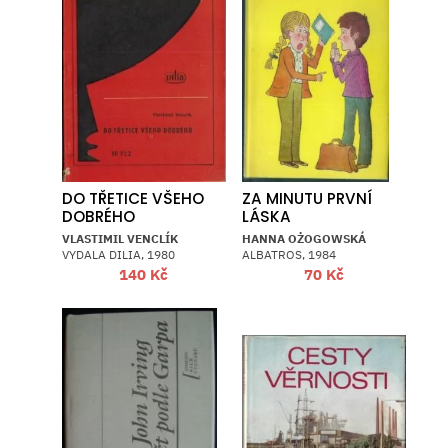
DO TŘETICE VŠEHO
ZA MINUTU PRVNÍ
DOBRÉHO
LÁSKA
VLASTIMIL VENCLÍK
HANNA OŻOGOWSKÁ
VYDALA DILIA, 1980
ALBATROS, 1984
140
Kč
70
Kč