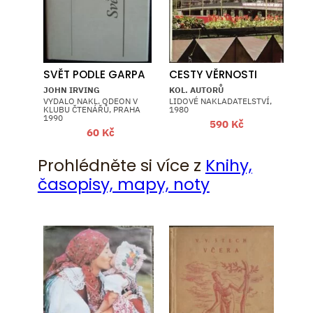
SVĚT PODLE GARPA
CESTY VĚRNOSTI
JOHN IRVING
KOL. AUTORŮ
VYDALO NAKL. ODEON V
LIDOVÉ NAKLADATELSTVÍ,
KLUBU ČTENÁŘŮ, PRAHA
1980
1990
590
Kč
60
Kč
Prohlédněte si více z
Knihy,
časopisy, mapy, noty