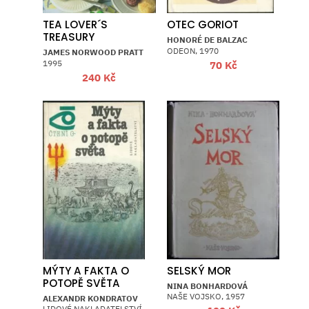
TEA LOVER´S
OTEC GORIOT
TREASURY
HONORÉ DE BALZAC
ODEON, 1970
JAMES NORWOOD PRATT
1995
70
Kč
240
Kč
MÝTY A FAKTA O
SELSKÝ MOR
POTOPĚ SVĚTA
NINA BONHARDOVÁ
NAŠE VOJSKO, 1957
ALEXANDR KONDRATOV
LIDOVÉ NAKLADATELSTVÍ,