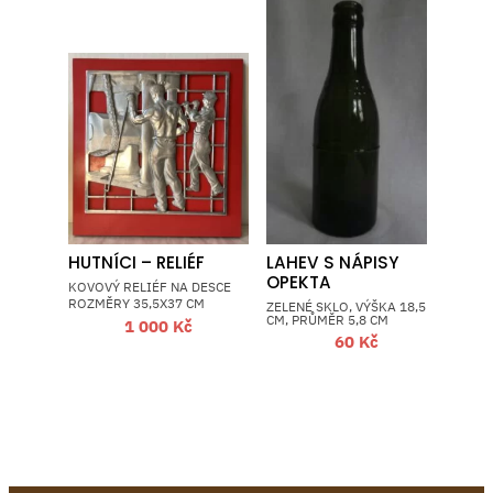
HUTNÍCI – RELIÉF
LAHEV S NÁPISY
OPEKTA
KOVOVÝ RELIÉF NA DESCE
ROZMĚRY 35,5X37 CM
ZELENÉ SKLO, VÝŠKA 18,5
CM, PRŮMĚR 5,8 CM
1 000
Kč
60
Kč