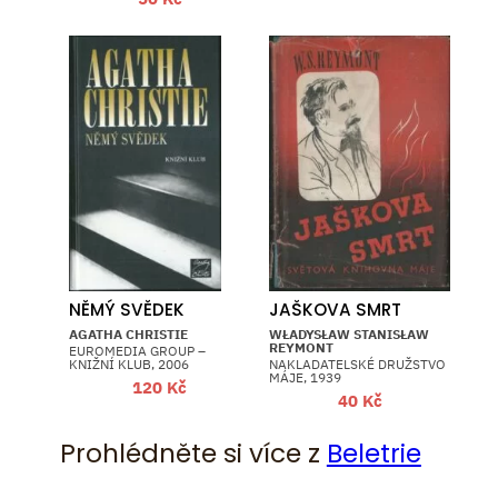
NĚMÝ SVĚDEK
JAŠKOVA SMRT
AGATHA CHRISTIE
WŁADYSŁAW STANISŁAW
REYMONT
EUROMEDIA GROUP –
KNIŽNÍ KLUB, 2006
NAKLADATELSKÉ DRUŽSTVO
MÁJE, 1939
120
Kč
40
Kč
Prohlédněte si více z
Beletrie