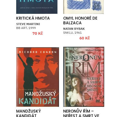
KRITICKÁ HMOTA
OMYL HONORÉ DE
BALZACA
STEVE MARTINI
BB ART, 1999
NATAN RYBAK
SNKLU, 1961
70
Kč
60
Kč
MANDŽUSKÝ
NERONŮV ŘÍM –
KANDIDÁT
NEŘEST A SMRT VE