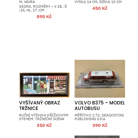
M. VÁVRA
VÝŠKA 14 CM, ŠÍŘKA 15 CM
SÁDRA, ROZMĚRY – V 28, ;Š
450
Kč
;25, HL. 17 ;CM
890
Kč
VYŠÍVANÝ OBRAZ
VOLVO B375 – MODEL
TRŽNICE
AUTOBUSU
RUČNÍ VÝŠIVKA KŘÍŽKOVÝM
MĚŘÍTKO 1:72, DEAGOSTINI
STEHEM, TRŽNIČNÍ SCÉNA
PUBLISHING S.P.A.
350
Kč
390
Kč