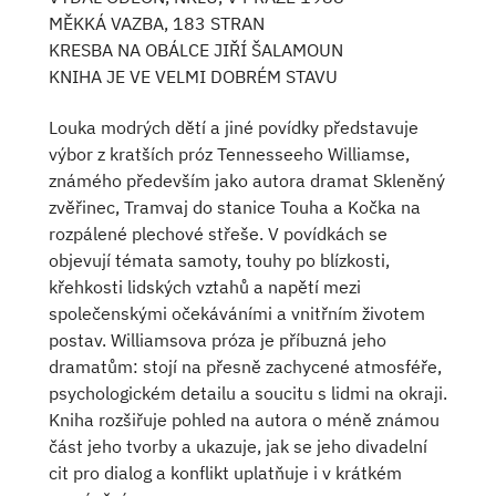
MĚKKÁ VAZBA, 183 STRAN
KRESBA NA OBÁLCE JIŘÍ ŠALAMOUN
KNIHA JE VE VELMI DOBRÉM STAVU
Louka modrých dětí a jiné povídky představuje
výbor z kratších próz Tennesseeho Williamse,
známého především jako autora dramat Skleněný
zvěřinec, Tramvaj do stanice Touha a Kočka na
rozpálené plechové střeše. V povídkách se
objevují témata samoty, touhy po blízkosti,
křehkosti lidských vztahů a napětí mezi
společenskými očekáváními a vnitřním životem
postav. Williamsova próza je příbuzná jeho
dramatům: stojí na přesně zachycené atmosféře,
psychologickém detailu a soucitu s lidmi na okraji.
Kniha rozšiřuje pohled na autora o méně známou
část jeho tvorby a ukazuje, jak se jeho divadelní
cit pro dialog a konflikt uplatňuje i v krátkém