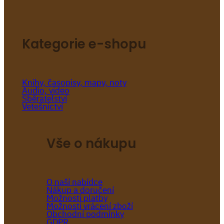
Kategorie e-shopu
Knihy, časopisy, mapy, noty
Audio, video
Sběratelství
Vetešnictví
Vše o nákupu
O naší nabídce
Nákup a doručení
Možnosti platby
Možnosti vrácení zboží
Obchodní podmínky
GDPR