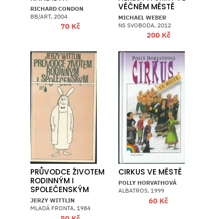
VĚČNÉM MĚSTĚ
RICHARD CONDON
BB/ART, 2004
MICHAEL WEBER
NS SVOBODA, 2012
70
Kč
200
Kč
PRŮVODCE ŽIVOTEM
CIRKUS VE MĚSTĚ
RODINNÝM I
POLLY HORVATHOVÁ
SPOLEČENSKÝM
ALBATROS, 1999
60
Kč
JERZY WITTLIN
MLADÁ FRONTA, 1984
50
Kč