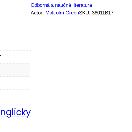
Odborná a naučná literatura
Autor:
Malcolm Green
SKU:
36011B17
E
nglicky