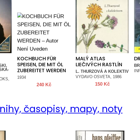
KOCHBUCH FÜR
MALÝ ATLAS
D
SPEISEN, DIE MIT ÖL
LIEČIVÝCH RASTLÍN
KI,
BR
ZUBEREITET WERDEN
SKA-
IN
L. THURZOVÁ A KOLEKTIV
VYDAVO OSVETA, 1986
1934
OKS,
150
Kč
240
Kč
nihy, časopisy, mapy, noty