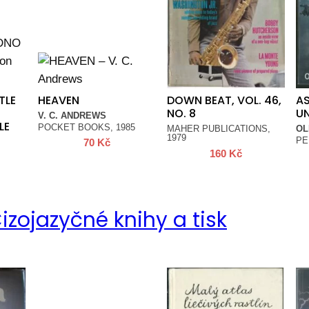
TLE
HEAVEN
DOWN BEAT, VOL. 46,
AS
NO. 8
UN
V. C. ANDREWS
LE
POCKET BOOKS, 1985
MAHER PUBLICATIONS,
OL
1979
PE
70
Kč
160
Kč
izojazyčné knihy a tisk