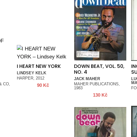
I HEART NEW YORK
DOWN BEAT, VOL. 50,
IN
NO. 4
S
LINDSEY KELK
HARPER, 2012
JACK MAHER
LU
MA
 CO,
MAHER PUBLICATIONS,
90
Kč
1983
FO
130
Kč