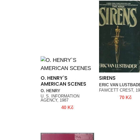
O. HENRY`S
SIRENS
AMERICAN SCENES
ERIC VAN LUSTBAD
FAWCETT CREST, 19
O. HENRY
U. S. INFORMATION
70
Kč
AGENCY, 1987
40
Kč