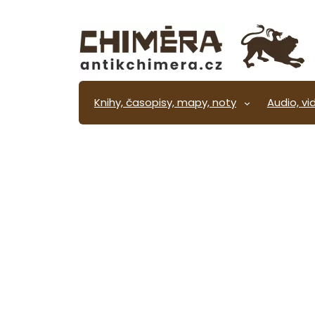
Přeskočit
na
obsah
Knihy, časopisy, mapy, noty
Audio, vi