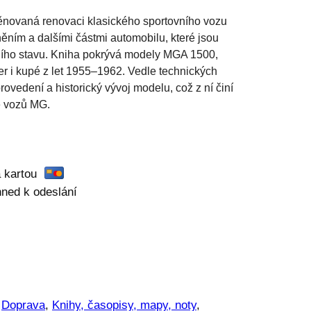
věnovaná renovaci klasického sportovního vozu
ěním a dalšími částmi automobilu, které jsou
ního stavu. Kniha pokrývá modely MGA 1500,
r i kupé z let 1955–1962. Vedle technických
ovedení a historický vývoj modelu, což z ní činí
le vozů MG.
a kartou
ihned k odeslání
 
Doprava
, 
Knihy, časopisy, mapy, noty
, 