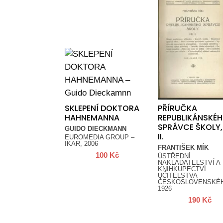
SKLEPENÍ DOKTORA
PŘÍRUČKA
HAHNEMANNA
REPUBLIKÁNSKÉ
SPRÁVCE ŠKOLY, 
GUIDO DIECKMANN
II.
EUROMEDIA GROUP –
IKAR, 2006
FRANTIŠEK MÍK
100
Kč
ÚSTŘEDNÍ
NAKLADATELSTVÍ A
KNIHKUPECTVÍ
UČITELSTVA
ČESKOSLOVENSKÉ
1926
190
Kč