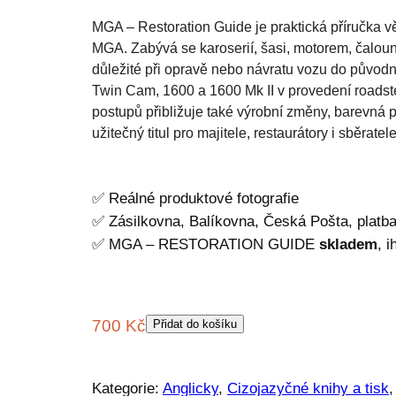
MGA – Restoration Guide je praktická příručka 
MGA. Zabývá se karoserií, šasi, motorem, čaloun
důležité při opravě nebo návratu vozu do původ
Twin Cam, 1600 a 1600 Mk II v provedení roadste
postupů přibližuje také výrobní změny, barevná pr
užitečný titul pro majitele, restaurátory i sběrate
✅ Reálné produktové fotografie
✅ Zásilkovna, Balíkovna, Česká Pošta, platb
✅ MGA – RESTORATION GUIDE
skladem
, 
700
Kč
Přidat do košíku
Kategorie:
Anglicky
, 
Cizojazyčné knihy a tisk
,