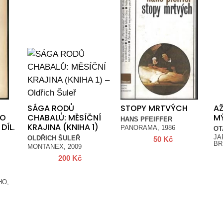
SÁGA RODŮ
STOPY MRTVÝCH
AŽ
HO
CHABALŮ: MĚSÍČNÍ
M
HANS PFEIFFER
DÍL.
KRAJINA (KNIHA 1)
PANORAMA, 1986
OT
JA
OLDŘICH ŠULEŘ
50
Kč
BR
MONTANEX, 2009
200
Kč
HO,