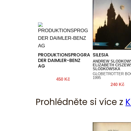
PRODUKTIONSPROGRAMM
SILESIA
DER DAIMLER-BENZ
ANDREW SLODKOWS
AG
ELIZABETH CISZEW
SLODKOWSKA
GLOBETROTTER BO
1995
450
Kč
240
Kč
Prohlédněte si více z
K