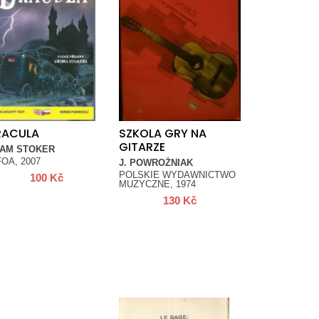
RACULA
SZKOLA GRY NA
GITARZE
AM STOKER
FOA, 2007
J. POWROŻNIAK
POLSKIE WYDAWNICTWO
100
Kč
MUZYCZNE, 1974
130
Kč