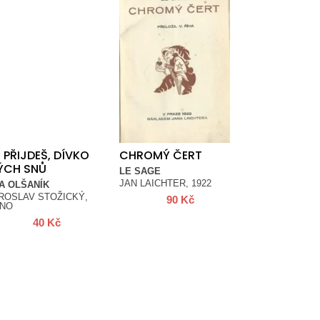
 PŘIJDEŠ, DÍVKO
CHROMÝ ČERT
ÝCH SNŮ
LE SAGE
JAN LAICHTER, 1922
A OLŠANÍK
ROSLAV STOŽICKÝ,
90
Kč
NO
40
Kč