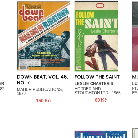
DOWN BEAT, VOL. 46,
FOLLOW THE SAINT
MU
NO. 7
ER
LESLIE CHARTERIS
LU
82
HODDER AND
KL
MAHER PUBLICATIONS,
STOUGHTON LTD., 1966
ES
1979
60
Kč
150
Kč