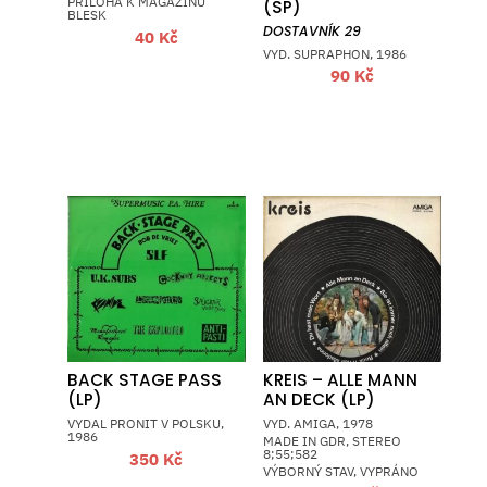
PŘÍLOHA K MAGAZÍNU
(SP)
BLESK
DOSTAVNÍK 29
40
Kč
VYD. SUPRAPHON, 1986
90
Kč
BACK STAGE PASS
KREIS – ALLE MANN
(LP)
AN DECK (LP)
VYDAL PRONIT V POLSKU,
VYD. AMIGA, 1978
1986
MADE IN GDR, STEREO
8;55;582
350
Kč
VÝBORNÝ STAV, VYPRÁNO