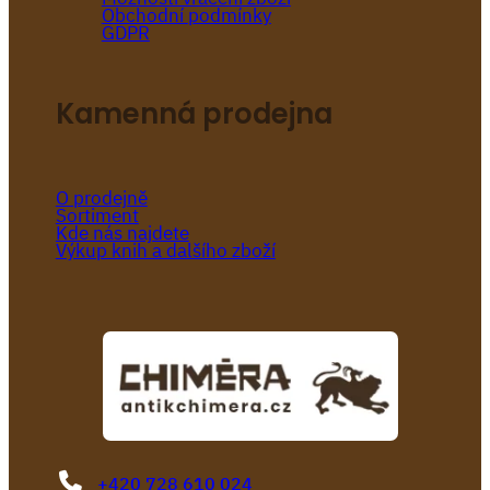
Obchodní podmínky
GDPR
Kamenná prodejna
O prodejně
Sortiment
Kde nás najdete
Výkup knih a dalšího zboží
+420 728 610 024