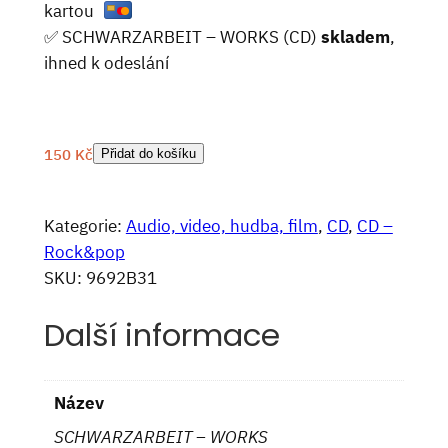
kartou
✅ SCHWARZARBEIT – WORKS (CD)
skladem
,
ihned k odeslání
150
Kč
Přidat do košíku
Kategorie:
Audio, video, hudba, film
, 
CD
, 
CD –
Rock&pop
SKU:
9692B31
Další informace
Název
SCHWARZARBEIT – WORKS