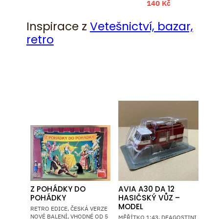
140
Kč
Inspirace z
Vetešnictví, bazar,
retro
Z POHÁDKY DO
AVIA A30 DA 12
POHÁDKY
HASIČSKÝ VŮZ –
MODEL
RETRO EDICE, ČESKÁ VERZE
NOVÉ BALENÍ, VHODNÉ OD 5
MĚŘÍTKO 1:43, DEAGOSTINI