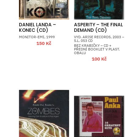
DANIEL LANDA –
ASPERITY – THE FINAL
KONEC (CD)
DEMAND (CD)
MONITOR-EMI, 1999
VYD. ARISE RECORDS, 2003 –
S.L. 053 CD
150
Kč
BEZ KRABIČKY – CD +
PŘEDNÍ BOOKLET V PLAST.
OBALU
100
Kč