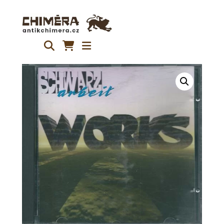
Přeskočit
na
obsah