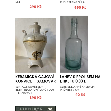
LET
PUBLISHING S.P.A.
290
Kč
990
Kč
KERAMICKÁ ČAJOVÁ
LAHEV S PROLISEM NA
KONVICE – SAMOVAR
ETIKETU 0,33 L
VINTAGE SOVĚTSKÝ
ČIRÉ SKLO, VÝŠKA 20 CM,
ELEKTRICKÝ OHŘÍVAČ VODY
PRŮMĚR 7 CM
– SAMOVAR
40
Kč
890
Kč