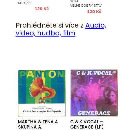
2014
6P, 1993
VELMI DOBRÝ STAV
120
Kč
120
Kč
Prohlédněte si více z
Audio,
video, hudba, film
MARTHA & TENA A
C & K VOCAL –
SKUPINA A.
GENERACE (LP)