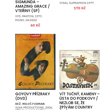
SIGMUNDA –
VYDAL SUPRAPHON 1977
AMAZING GRACE /
170
Kč
VTEŘINY (SP)
VYD. PANTON, 1973
MONO, 04;0502
60
Kč
GOYOVY PŘÍZRAKY
VÍT TUČNÝ, KAMENY –
(DVD)
ÚSTA DO PODKOVY /
NEZLOB SE, ŽE
REŽ. MILOŠ FORMAN
ZPÍVÁM COUNTRY
XUXA PRODUCTIONS, 2006,