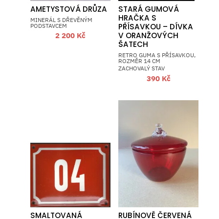
AMETYSTOVÁ DRŮZA
STARÁ GUMOVÁ
HRAČKA S
MINERÁL S DŘEVĚNÝM
PODSTAVCEM
PŘÍSAVKOU – DÍVKA
V ORANŽOVÝCH
2 200
Kč
ŠATECH
RETRO GUMA S PŘÍSAVKOU,
ROZMĚR 14 CM
ZACHOVALÝ STAV
390
Kč
SMALTOVANÁ
RUBÍNOVĚ ČERVENÁ