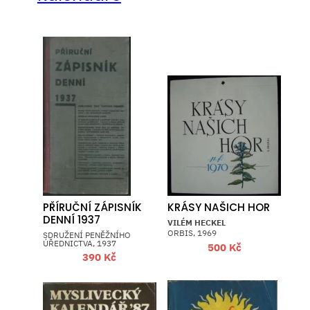
PŘÍRUČNÍ ZÁPISNÍK
KRÁSY NAŠICH HOR
DENNÍ 1937
VILÉM HECKEL
ORBIS, 1969
SDRUŽENÍ PENĚŽNÍHO
ÚŘEDNICTVA, 1937
500
Kč
390
Kč