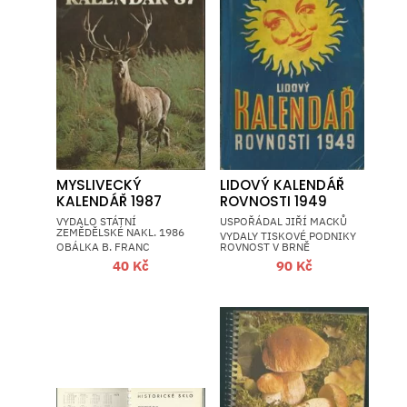
MYSLIVECKÝ
LIDOVÝ KALENDÁŘ
KALENDÁŘ 1987
ROVNOSTI 1949
VYDALO STÁTNÍ
USPOŘÁDAL JIŘÍ MACKŮ
ZEMĚDĚLSKÉ NAKL. 1986
VYDALY TISKOVÉ PODNIKY
OBÁLKA B. FRANC
ROVNOST V BRNĚ
40
Kč
90
Kč