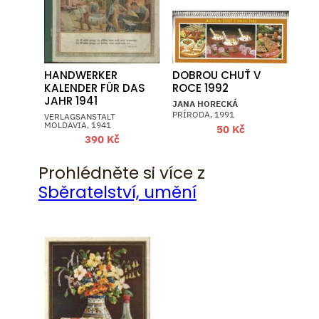
HANDWERKER
DOBROU CHUŤ V
KALENDER FÜR DAS
ROCE 1992
JAHR 1941
JANA HORECKÁ
PRÍRODA, 1991
VERLAGSANSTALT
MOLDAVIA, 1941
50
Kč
390
Kč
Prohlédněte si více z
Sběratelství, umění