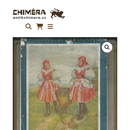
Přeskočit
na
obsah