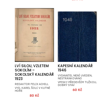
LVÍ SILOU, VZLETEM
KAPESNÍ KALENDÁŘ
SOKOLÍM –
1946
SOKOLSKÝ KALENDÁŘ
VYDAVATEL NENÍ UVEDEN,
1923
NESTRÁNKOVÁNO
VPISKY PŘEDEVŠÍM TUŽKOU,
REDAKTOR FELIX ACHILL
DOBRÝ STAV
VYD. KAREL ŠOLC V KUTNÉ
60
Kč
HOŘE
80
Kč