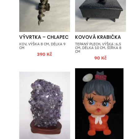
VÝVRTKA – CHLAPEC
KOVOVÁ KRABIČKA
KOV, VÝŠKA 8 CM, DÉLKA 9
TEPANÝ PLECH, VÝŠKA ;6,5
CM
CM, DÉLKA 10 CM, ŠÍŘKA 8
CM
390
Kč
90
Kč