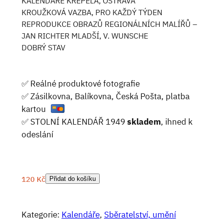
KALENDÁŘE KŘEPELA, OSTRAVA
KROUŽKOVÁ VAZBA, PRO KAŽDÝ TÝDEN
REPRODUKCE OBRAZŮ REGIONÁLNÍCH MALÍŘŮ –
JAN RICHTER MLADŠÍ, V. WUNSCHE
DOBRÝ STAV
✅ Reálné produktové fotografie
✅ Zásilkovna, Balíkovna, Česká Pošta, platba
kartou
✅ STOLNÍ KALENDÁŘ 1949
skladem
, ihned k
odeslání
120
Kč
Přidat do košíku
Kategorie:
Kalendáře
, 
Sběratelství, umění