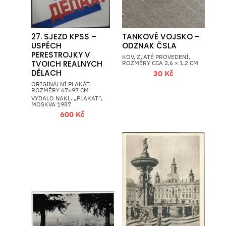
27. SJEZD KPSS –
TANKOVÉ VOJSKO –
USPĚCH
ODZNAK ČSLA
PERESTROJKY V
KOV, ZLATÉ PROVEDENÍ,
TVOICH REALNYCH
ROZMĚRY CCA 2,6 × 1,2 CM
DĚLACH
30
Kč
ORIGINÁLNÍ PLAKÁT,
ROZMĚRY 67×97 CM
VYDALO NAKL. „PLAKAT“,
MOSKVA 1987
600
Kč