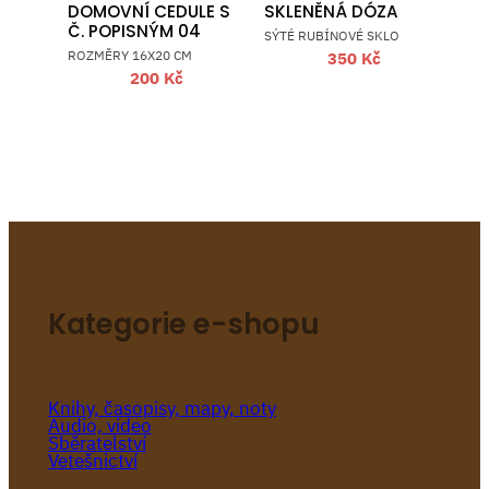
DOMOVNÍ CEDULE S
SKLENĚNÁ DÓZA
Č. POPISNÝM 04
SÝTÉ RUBÍNOVÉ SKLO
ROZMĚRY 16X20 CM
350
Kč
200
Kč
Kategorie e-shopu
Knihy, časopisy, mapy, noty
Audio, video
Sběratelství
Vetešnictví